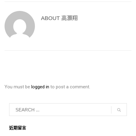
ABOUT
高灝翔
You must be
logged in
to post a comment.
近期留言