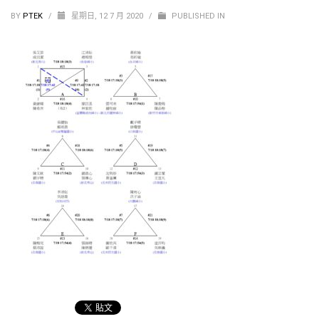
BY
PTEK
/
星期日, 12 7 月 2020
/
PUBLISHED IN