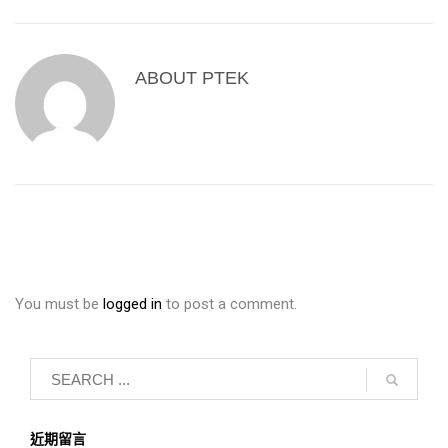
ABOUT
PTEK
You must be
logged in
to post a comment.
近期留言