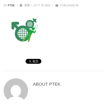
BY
PTEK
/
星期一, 07 11 月 2022
/
PUBLISHED IN
ABOUT
PTEK