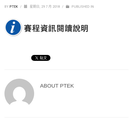
BY
PTEK
/
星期日, 29 7 月 2018
/
PUBLISHED IN
ABOUT
PTEK