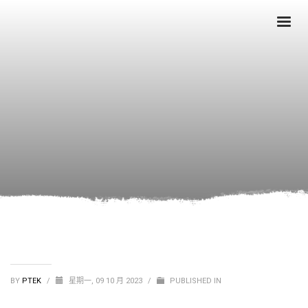
BY
PTEK
/
星期一, 09 10 月 2023
/
PUBLISHED IN