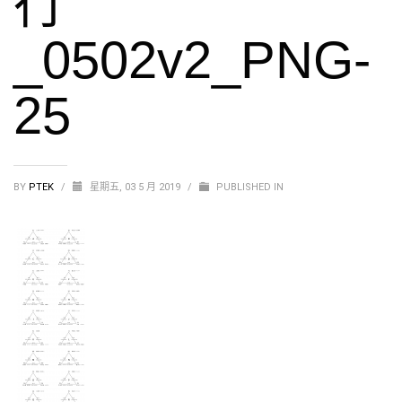
行
_0502v2_PNG-
25
BY
PTEK
/
星期五, 03 5 月 2019
/
PUBLISHED IN