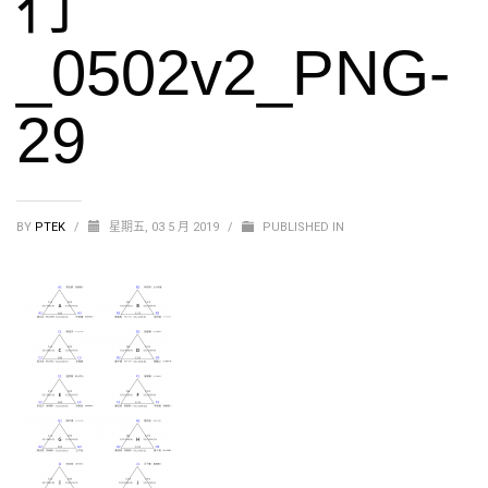
行
_0502v2_PNG-
29
BY
PTEK
/
星期五, 03 5 月 2019
/
PUBLISHED IN