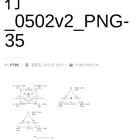
行
_0502v2_PNG-
35
BY
PTEK
/
星期五, 03 5 月 2019
/
PUBLISHED IN