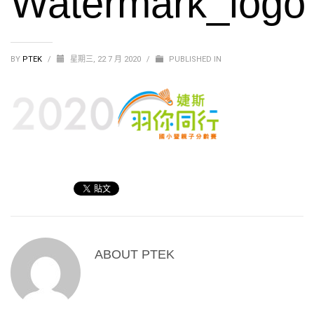
Watermark_logo
BY
PTEK
/
星期三, 22 7 月 2020
/
PUBLISHED IN
ABOUT
PTEK