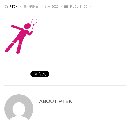
BY
PTEK
/
星期四, 11 6 月 2020
/
PUBLISHED IN
ABOUT
PTEK