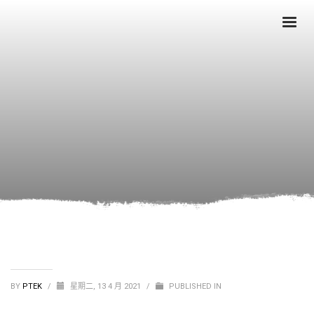
BY
PTEK
/
星期二, 13 4 月 2021
/
PUBLISHED IN