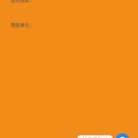
冠名贊助：
贊助單位：