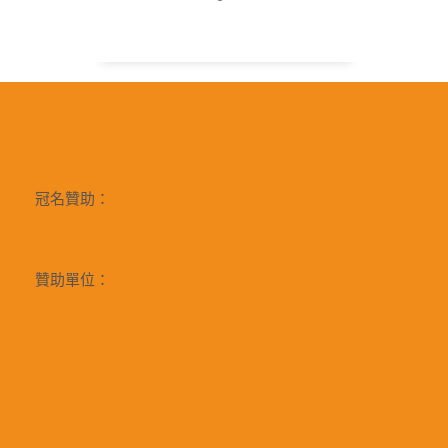
冠名贊助：
贊助單位：