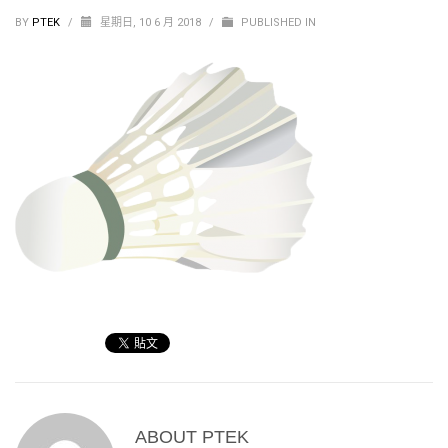
BY
PTEK
/
星期日, 10 6 月 2018
/
PUBLISHED IN
ABOUT
PTEK