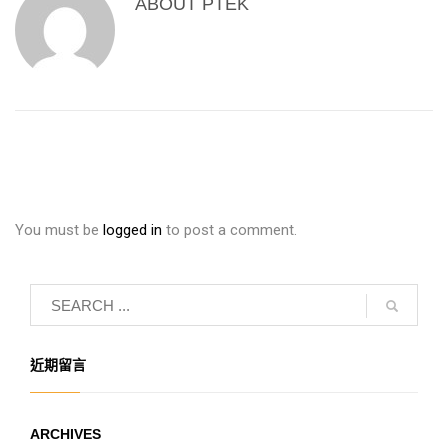
ABOUT
PTEK
You must be
logged in
to post a comment.
近期留言
ARCHIVES