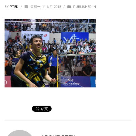
BY
PTEK
/
星期一, 11 6 月 2018
/
PUBLISHED IN