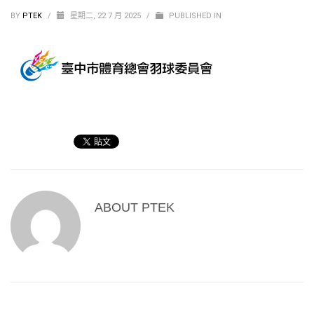
BY
PTEK
/
星期二, 22 7 月 2025
/
PUBLISHED IN
ABOUT
PTEK