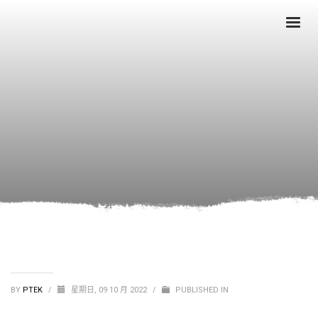
BY
PTEK
/
星期日, 09 10 月 2022
/
PUBLISHED IN