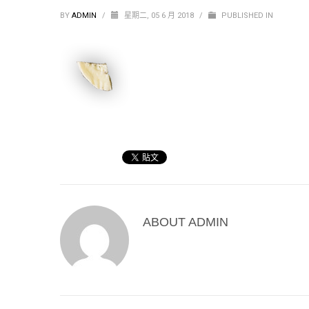
BY
ADMIN
/
星期二, 05 6 月 2018
/
PUBLISHED IN
ABOUT
ADMIN