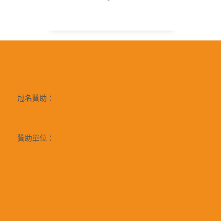
冠名贊助：
贊助單位：