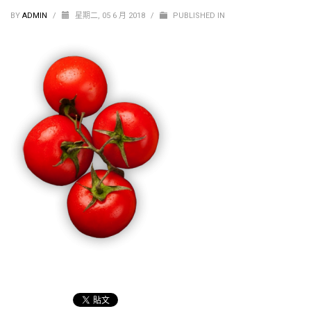
BY
ADMIN
/
星期二, 05 6 月 2018
/
PUBLISHED IN