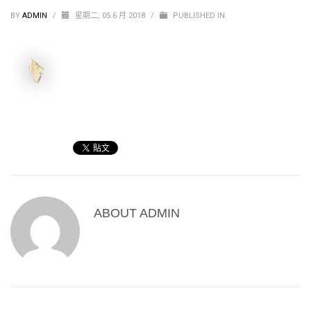
BY
ADMIN
/
星期二, 05 6 月 2018
/
PUBLISHED IN
ABOUT
ADMIN