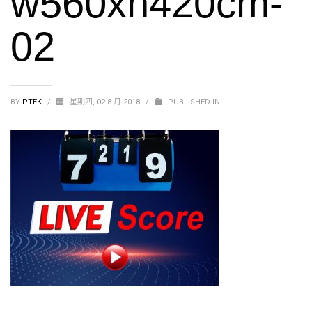
w560xh420cm-
02
BY
PTEK
/
星期四, 02 8 月 2018
/
PUBLISHED IN