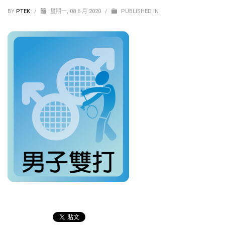
BY
PTEK
/
星期一, 08 6 月 2020
/
PUBLISHED IN