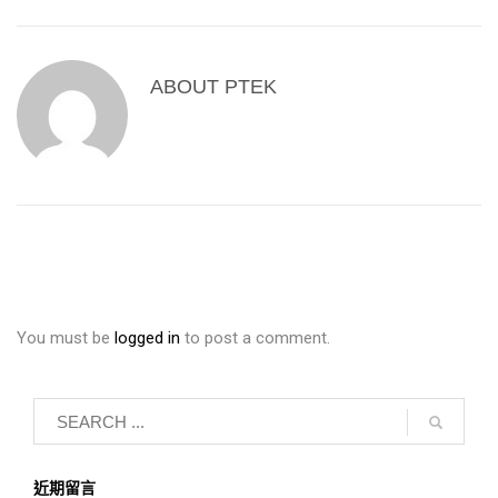
ABOUT
PTEK
You must be
logged in
to post a comment.
近期留言