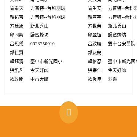
喻奉天
力普特--台科羽球
喻生安
力普特--台科
賴祐吉
力普特--台科羽球
賴宣宇
力普特--台科
方廷旭
新北秀山
方世榮
新北秀山
邱同興
歸蜜蜂坊
邱翌恆
歸蜜蜂坊
呂冠儀
0923250010
呂致皚
雙十台安醫院
郭仁賢
郭友錡
賴鈺清
臺中市新光國小
賴怡忍
臺中市新光國
張凱凡
今天好帥
張宗仁
今天好帥
歐政閔
中市大鵬
歐俊良
羽樂