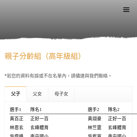
親子分齡組（高年級組）
*若您的資料有誤或不在名單內，請儘速與我們聯絡。
父子
父女
母子女
選手1
隊名1
選手2
隊名2
黃百正
正好一百
黃翊豪
正好一百
林恩玄
玄峰體育
林竺霆
玄峰體育
吳偉峰
南屯國小
吳宸寬
南屯國小