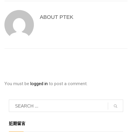
ABOUT
PTEK
You must be
logged in
to post a comment.
近期留言