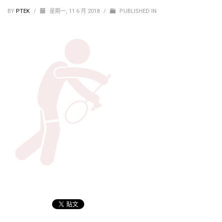
BY
PTEK
/
星期一, 11 6 月 2018
/
PUBLISHED IN