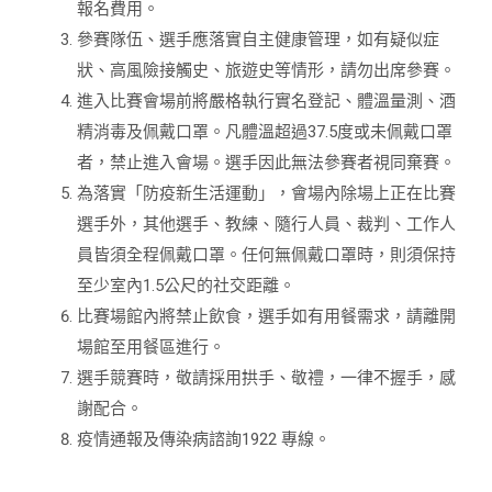
報名費用。
參賽隊伍、選手應落實自主健康管理，如有疑似症
狀、高風險接觸史、旅遊史等情形，請勿出席參賽。
進入比賽會場前將嚴格執行實名登記、體溫量測、酒
精消毒及佩戴口罩。凡體溫超過37.5度或未佩戴口罩
者，禁止進入會場。選手因此無法參賽者視同棄賽。
為落實「防疫新生活運動」，會場內除場上正在比賽
選手外，其他選手、教練、隨行人員、裁判、工作人
員皆須全程佩戴口罩。任何無佩戴口罩時，則須保持
至少室內1.5公尺的社交距離。
比賽場館內將禁止飲食，選手如有用餐需求，請離開
場館至用餐區進行。
選手競賽時，敬請採用拱手、敬禮，一律不握手，感
謝配合。
疫情通報及傳染病諮詢1922 專線。