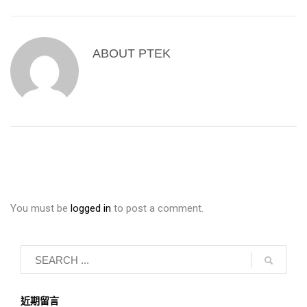
ABOUT
PTEK
You must be
logged in
to post a comment.
近期留言