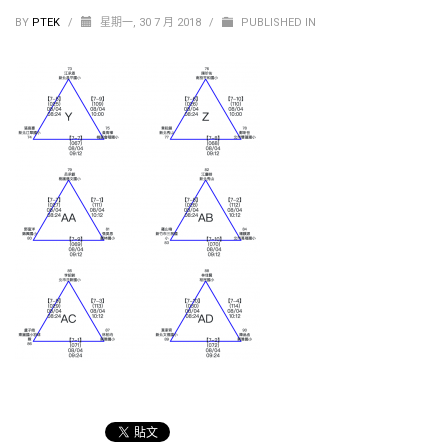
BY
PTEK
/
星期一, 30 7 月 2018
/
PUBLISHED IN