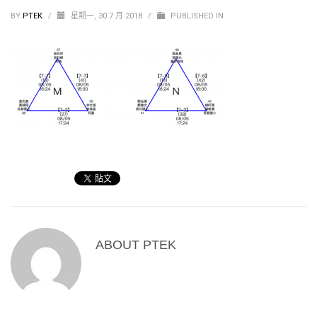
BY
PTEK
/
星期一, 30 7 月 2018
/
PUBLISHED IN
ABOUT
PTEK