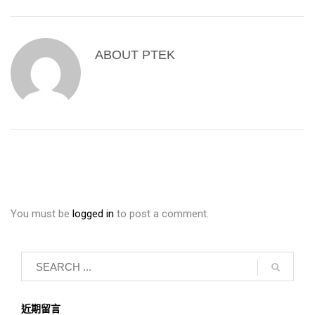
ABOUT
PTEK
You must be
logged in
to post a comment.
近期留言