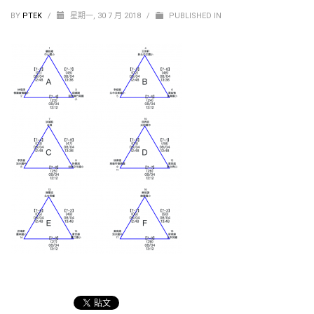
BY
PTEK
/
星期一, 30 7 月 2018
/
PUBLISHED IN