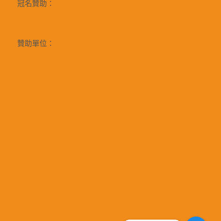
冠名贊助：
贊助單位：