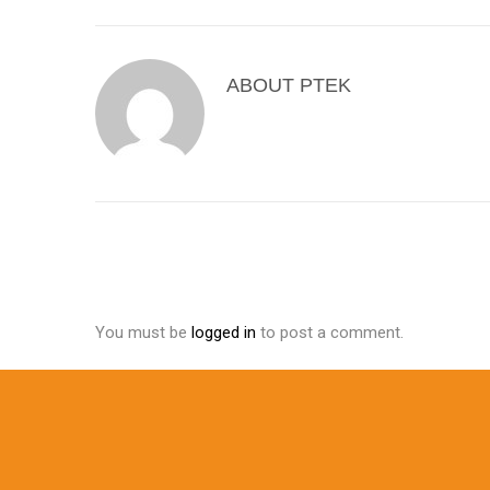
ABOUT
PTEK
You must be
logged in
to post a comment.